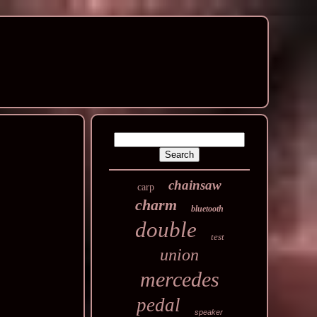
chainsaw
carp
charm
bluetooth
double
test
union
mercedes
pedal
speaker