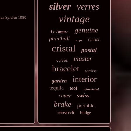
silver
verres
vintage
hen Spielen 1980
genuine
trimmer
paintball
sunrise
scope
cristal
postal
master
curves
bracelet
wireless
interior
garden
tequila
tool
abbreviated
swiss
cutter
brake
portable
research
hedge